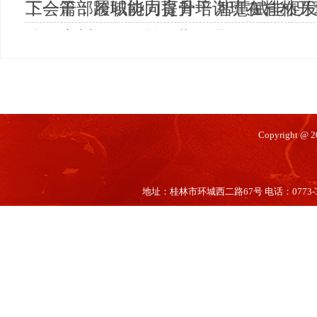
工会干部履职能力提升培训班在桂林开
下一篇：
跨域协同育骨干 智慧赋能促
铁路广州局集团第89期领导人员暨工
Copyright @
地址：桂林市环城西二路67号 电话：0773-35660