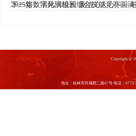
2025年数字化班组长综合技能竞赛圆
下一篇：
清风润校园 廉洁沁人心 ——
化月”活动
Copyright @
地址：桂林市环城西二路67号 电话：0773-35660